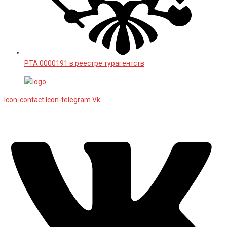
РТА 0000191 в реестре турагентств
Icon-contact
Icon-telegram
Vk