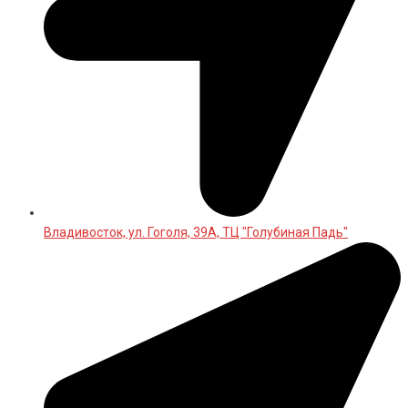
Владивосток, ул. Гоголя, 39А, ТЦ "Голубиная Падь"