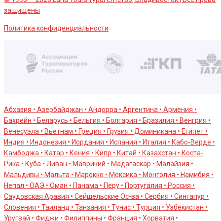
защищены
Политика конфиденциальности
Абхазия • Азербайджан • Андорра • Аргентина • Армения •
Бахрейн • Беларусь • Бельгия • Болгария • Бразилия • Венгрия •
Венесуэла • Вьетнам • Греция • Грузия • Доминикана • Египет •
Индия • Индонезия • Иордания • Испания • Италия • Кабо-Верде •
Камбоджа • Катар • Кения • Кипр • Китай • Казахстан • Коста-
Рика • Куба • Ливан • Маврикий • Мадагаскар • Малайзия •
Мальдивы • Мальта • Марокко • Мексика • Монголия • Намибия •
Непал • ОАЭ • Оман • Панама • Перу • Португалия • Россия •
Саудовская Аравия • Сейшельские Оc-ва • Сербия • Сингапур •
Словения • Таиланд • Танзания • Тунис • Турция • Узбекистан •
Уругвай • Фиджи • Филиппины • Франция • Хорватия •