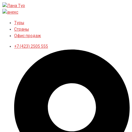
Перейти
к
контенту
Туры
Страны
Офис продаж
+7 (423) 2505 555