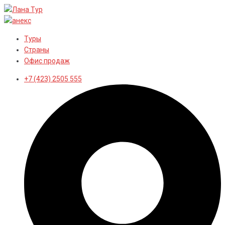
Перейти
к
контенту
Туры
Страны
Офис продаж
+7 (423) 2505 555