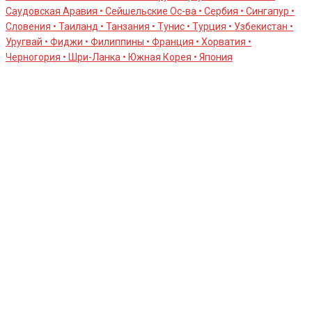
Саудовская Аравия • Сейшельские Оc-ва • Сербия • Сингапур •
Словения • Таиланд • Танзания • Тунис • Турция • Узбекистан •
Уругвай • Фиджи • Филиппины • Франция • Хорватия •
Черногория • Шри-Ланка • Южная Корея • Япония