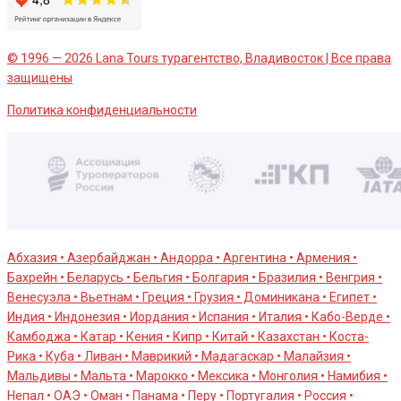
© 1996 — 2026 Lana Tours турагентство, Владивосток | Все права
защищены
Политика конфиденциальности
Абхазия • Азербайджан • Андорра • Аргентина • Армения •
Бахрейн • Беларусь • Бельгия • Болгария • Бразилия • Венгрия •
Венесуэла • Вьетнам • Греция • Грузия • Доминикана • Египет •
Индия • Индонезия • Иордания • Испания • Италия • Кабо-Верде •
Камбоджа • Катар • Кения • Кипр • Китай • Казахстан • Коста-
Рика • Куба • Ливан • Маврикий • Мадагаскар • Малайзия •
Мальдивы • Мальта • Марокко • Мексика • Монголия • Намибия •
Непал • ОАЭ • Оман • Панама • Перу • Португалия • Россия •