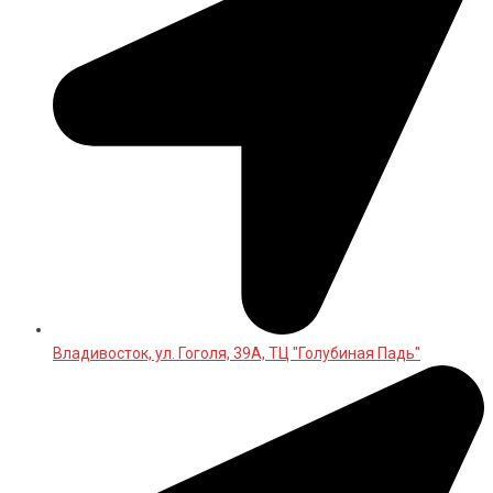
Владивосток, ул. Гоголя, 39А, ТЦ "Голубиная Падь"