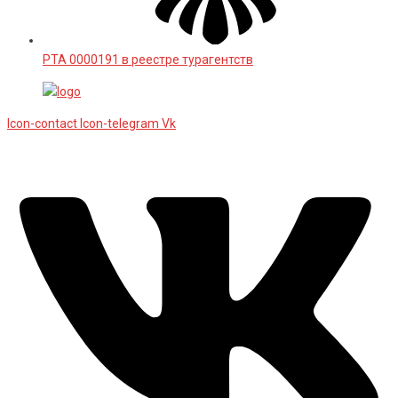
РТА 0000191 в реестре турагентств
Icon-contact
Icon-telegram
Vk