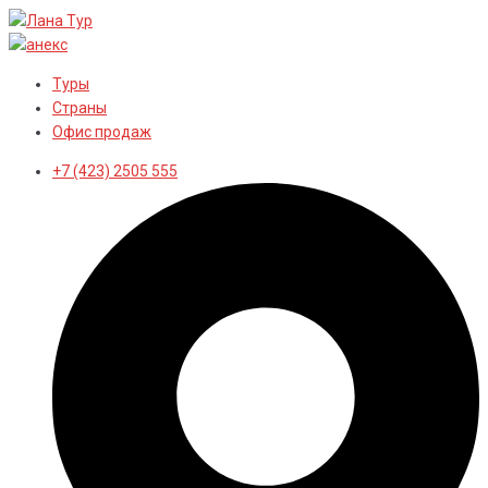
Перейти
к
контенту
Туры
Страны
Офис продаж
+7 (423) 2505 555