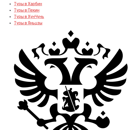
Туры в Харбин
Туры в Пекин
Туры в ХунЧунь
Туры в Яньцзы