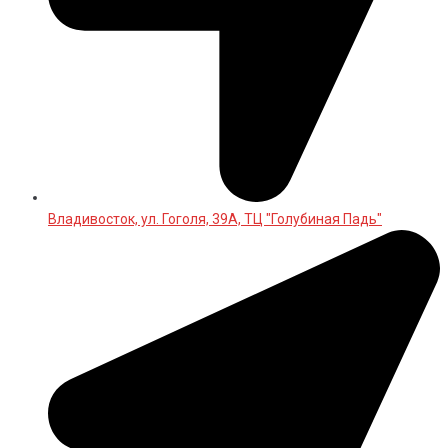
Владивосток, ул. Гоголя, 39А, ТЦ "Голубиная Падь"