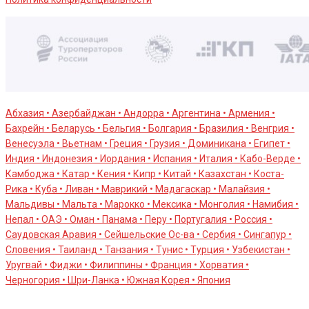
Абхазия • Азербайджан • Андорра • Аргентина • Армения •
Бахрейн • Беларусь • Бельгия • Болгария • Бразилия • Венгрия •
Венесуэла • Вьетнам • Греция • Грузия • Доминикана • Египет •
Индия • Индонезия • Иордания • Испания • Италия • Кабо-Верде •
Камбоджа • Катар • Кения • Кипр • Китай • Казахстан • Коста-
Рика • Куба • Ливан • Маврикий • Мадагаскар • Малайзия •
Мальдивы • Мальта • Марокко • Мексика • Монголия • Намибия •
Непал • ОАЭ • Оман • Панама • Перу • Португалия • Россия •
Саудовская Аравия • Сейшельские Оc-ва • Сербия • Сингапур •
Словения • Таиланд • Танзания • Тунис • Турция • Узбекистан •
Уругвай • Фиджи • Филиппины • Франция • Хорватия •
Черногория • Шри-Ланка • Южная Корея • Япония